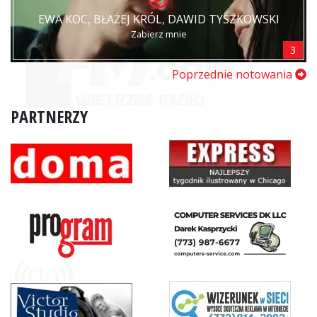
EWA KOC, BŁAŻEJ KRÓL, DAWID TYSZKOWSKI
Zabierz mnie
3
Poprzednie notowania
PARTNERZY