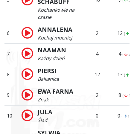
5
10
7
SCHABUFF
(
2)
Kochankowie na
czasie
ANNALENA
6
2
12
(
6)
Kochaj mocniej
NAAMAN
7
4
4
(
3)
Każdy dzień
PIERSI
8
12
13
(
5)
Bałkanica
EWA FARNA
9
2
8
(
1)
Znak
JULA
10
0
0
(
10)
Ślad
SYLWIA