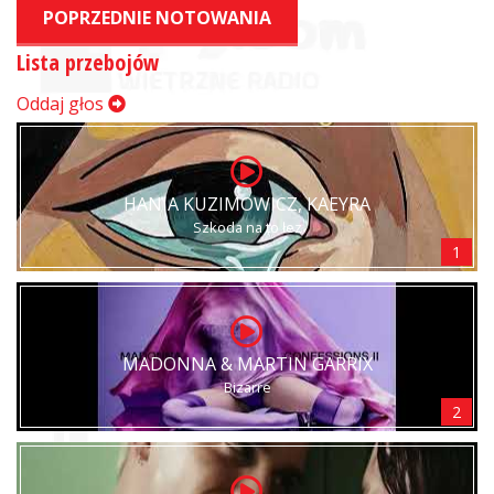
POPRZEDNIE NOTOWANIA
Lista przebojów
Oddaj głos
HANIA KUZIMOWICZ, KAEYRA
Szkoda na to łez
1
MADONNA & MARTIN GARRIX
Bizarre
2