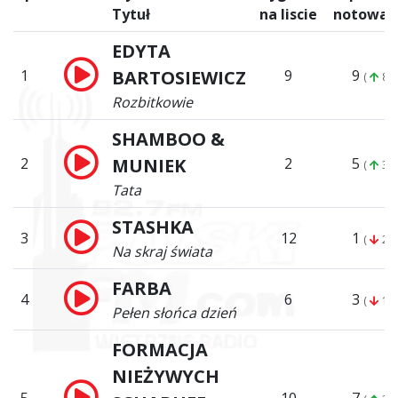
Tytuł
na liscie
notowan
EDYTA
1
BARTOSIEWICZ
9
9
(
8)
Rozbitkowie
SHAMBOO &
2
MUNIEK
2
5
(
3)
Tata
STASHKA
3
12
1
(
2)
Na skraj świata
FARBA
4
6
3
(
1)
Pełen słońca dzień
FORMACJA
NIEŻYWYCH