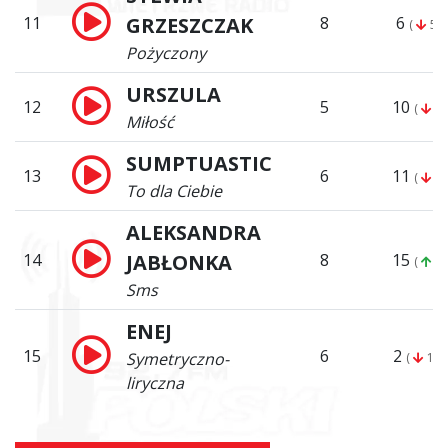
11
GRZESZCZAK
8
6
(
5)
Pożyczony
URSZULA
12
5
10
(
2)
Miłość
SUMPTUASTIC
13
6
11
(
2)
To dla Ciebie
ALEKSANDRA
14
JABŁONKA
8
15
(
1)
Sms
ENEJ
15
6
2
Symetryczno-
(
13)
liryczna