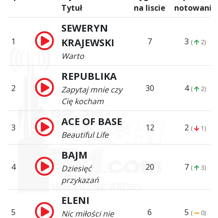
Tytuł
na liscie
notowanie
SEWERYN
1
KRAJEWSKI
7
3
(
2)
Warto
REPUBLIKA
2
30
4
Zapytaj mnie czy
(
2)
Cię kocham
ACE OF BASE
3
12
2
(
1)
Beautiful Life
BAJM
4
20
7
Dziesięć
(
3)
przykazań
ELENI
5
6
5
Nic miłości nie
(
0)