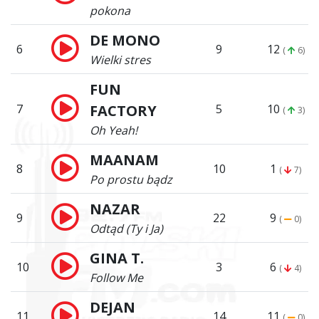
pokona
DE MONO
6
9
12
(
6)
Wielki stres
FUN
7
FACTORY
5
10
(
3)
Oh Yeah!
MAANAM
8
10
1
(
7)
Po prostu bądz
NAZAR
9
22
9
(
0)
Odtąd (Ty i Ja)
GINA T.
10
3
6
(
4)
Follow Me
DEJAN
11
14
11
(
0)