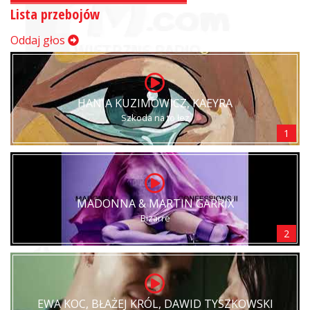
Lista przebojów
Oddaj głos
HANIA KUZIMOWICZ, KAEYRA
Szkoda na to łez
1
MADONNA & MARTIN GARRIX
Bizarre
2
EWA KOC, BŁAŻEJ KRÓL, DAWID TYSZKOWSKI