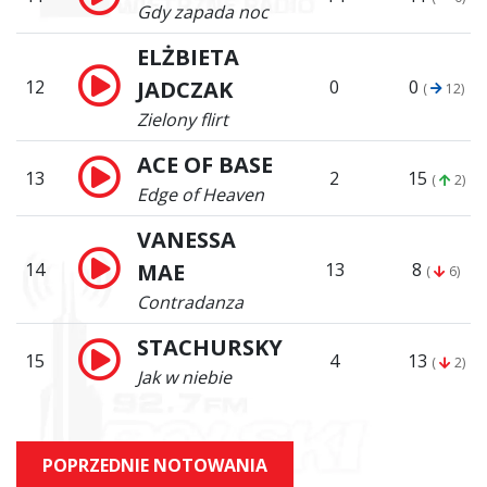
Gdy zapada noc
ELŻBIETA
12
JADCZAK
0
0
(
12)
Zielony flirt
ACE OF BASE
13
2
15
(
2)
Edge of Heaven
VANESSA
14
MAE
13
8
(
6)
Contradanza
STACHURSKY
15
4
13
(
2)
Jak w niebie
POPRZEDNIE NOTOWANIA