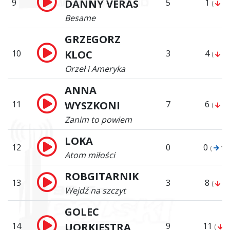
9
DANNY VERAS
5
1
(
8)
Besame
GRZEGORZ
10
KLOC
3
4
(
6)
Orzeł i Ameryka
ANNA
11
WYSZKONI
7
6
(
5)
Zanim to powiem
LOKA
12
0
0
(
12)
Atom miłości
ROBGITARNIK
13
3
8
(
5)
Wejdź na szczyt
GOLEC
14
UORKIESTRA
9
11
(
3)