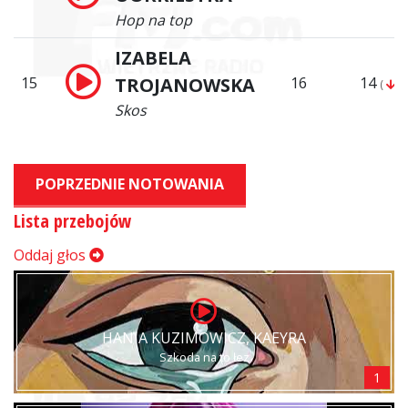
Hop na top
IZABELA
15
TROJANOWSKA
16
14
(
1)
Skos
POPRZEDNIE NOTOWANIA
Lista przebojów
Oddaj głos
HANIA KUZIMOWICZ, KAEYRA
Szkoda na to łez
1