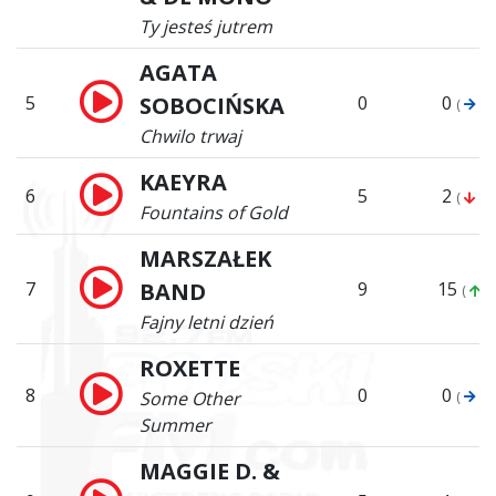
Ty jesteś jutrem
AGATA
5
SOBOCIŃSKA
0
0
(
5)
Chwilo trwaj
KAEYRA
6
5
2
(
4)
Fountains of Gold
MARSZAŁEK
7
BAND
9
15
(
8)
Fajny letni dzień
ROXETTE
8
0
0
Some Other
(
8)
Summer
MAGGIE D. &