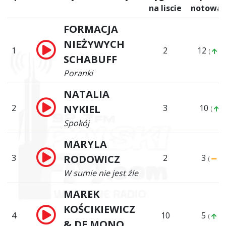
na liscie
notowan
FORMACJA
NIEŻYWYCH
1
2
12
(
11
SCHABUFF
Poranki
NATALIA
2
NYKIEL
3
10
(
8)
Spokój
MARYLA
3
RODOWICZ
2
3
(
0)
W sumie nie jest źle
MAREK
KOŚCIKIEWICZ
4
10
5
(
1)
& DE MONO