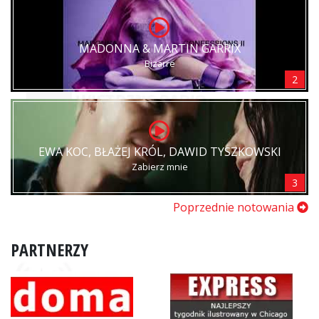
MADONNA & MARTIN GARRIX
Bizarre
2
EWA KOC, BŁAŻEJ KRÓL, DAWID TYSZKOWSKI
Zabierz mnie
3
Poprzednie notowania
PARTNERZY