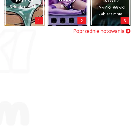
KAEYRA
GARRIX
DAWID
Szkoda na to łez
Bizarre
TYSZKOWSKI
Zabierz mnie
1
2
3
Poprzednie notowania