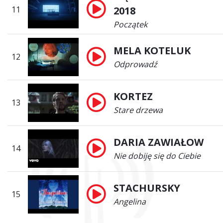
11
2018
Początek
MELA KOTELUK
12
Odprowadź
KORTEZ
13
Stare drzewa
DARIA ZAWIAŁOW
14
Nie dobiję się do Ciebie
STACHURSKY
15
Angelina