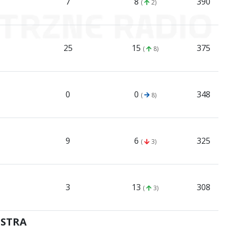
7
8
390
(
2)
25
15
375
(
8)
0
0
348
(
8)
9
6
325
(
3)
3
13
308
(
3)
ESTRA