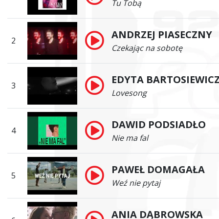
Tu Tobą
ANDRZEJ PIASECZNY
2
Czekając na sobotę
EDYTA BARTOSIEWIC
3
Lovesong
DAWID PODSIADŁO
4
Nie ma fal
PAWEŁ DOMAGAŁA
5
Weź nie pytaj
ANIA DĄBROWSKA