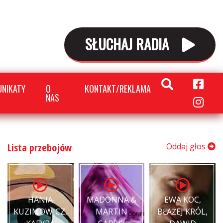
SŁUCHAJ RADIA
NIKATY
O
KONTAKT/REKLAMA
NAS
Lista przebojów
Oddaj głos
HANIA
MADONNA &
EWA KOC,
KUZIMOWICZ,
MARTIN
BŁAŻEJ KRÓL,