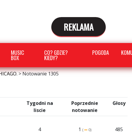
REKLAMA
MUSIC
CO? GDZIE?
POGODA
KOMU
BOX
KIEDY?
HICAGO.
>
Notowanie 1305
Tygodni na
Poprzednie
Głosy
liscie
notowanie
4
1
485
(
0)