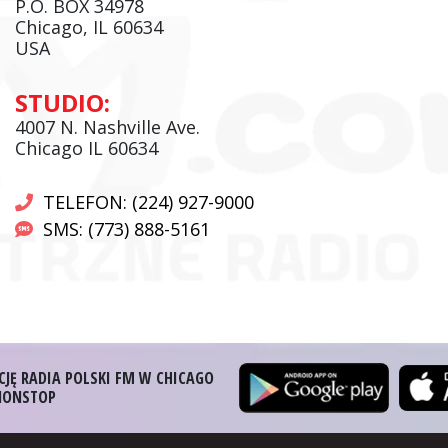
P.O. BOX 34978
Chicago, IL 60634
USA
Andrzej Wąsewicz:
STUDIO:
Komentator / Poranny Express
4007 N. Nashville Ave.
Chicago IL 60634
TELEFON: (224) 927-9000
SMS: (773) 888-5161
CJĘ RADIA POLSKI FM W CHICAGO
 NONSTOP