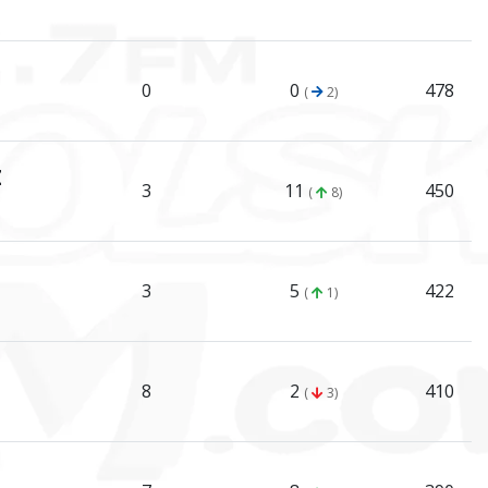
0
0
478
(
2)
Z
3
11
450
(
8)
3
5
422
(
1)
8
2
410
(
3)