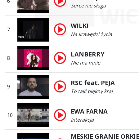
6
Serce nie sługa
WILKI
7
Na krawędzi życia
LANBERRY
8
Nie ma mnie
RSC feat. PEJA
9
To taki piękny kraj
EWA FARNA
10
Interakcja
MĘSKIE GRANIE ORKI