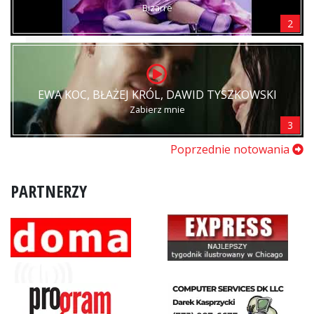
Bizarre
2
EWA KOC, BŁAŻEJ KRÓL, DAWID TYSZKOWSKI
Zabierz mnie
3
Poprzednie notowania
PARTNERZY