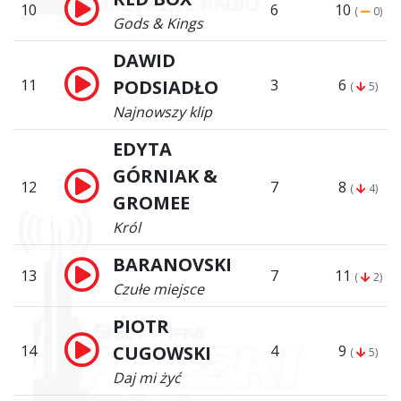
10
6
10
(
0)
Gods & Kings
DAWID
11
PODSIADŁO
3
6
(
5)
Najnowszy klip
EDYTA
GÓRNIAK &
12
7
8
(
4)
GROMEE
Król
BARANOVSKI
13
7
11
(
2)
Czułe miejsce
PIOTR
14
CUGOWSKI
4
9
(
5)
Daj mi żyć