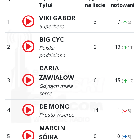
Tytuł
na liscie
notowanie
VIKI GABOR
1
3
7
(
6)
Superhero
BIG CYC
2
2
13
Polska
(
11)
podzielona
DARIA
ZAWIAŁOW
3
6
15
(
12)
Gdybym miała
serce
DE MONO
4
14
1
(
3)
Prosto w serce
MARCIN
5
SÓJKA
0
0
(
5)