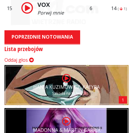
VOX
15
6
14
(
1)
Porwij mnie
POPRZEDNIE NOTOWANIA
Lista przebojów
Oddaj głos
HANIA KUZIMOWICZ, KAEYRA
Szkoda na to łez
1
MADONNA & MARTIN GARRIX