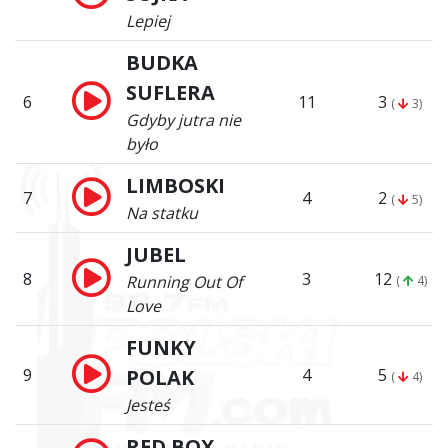
Lepiej
BUDKA
SUFLERA
6
11
3
(
3)
Gdyby jutra nie
było
LIMBOSKI
7
4
2
(
5)
Na statku
JUBEL
8
3
12
Running Out Of
(
4)
Love
FUNKY
9
POLAK
4
5
(
4)
Jesteś
RED BOX