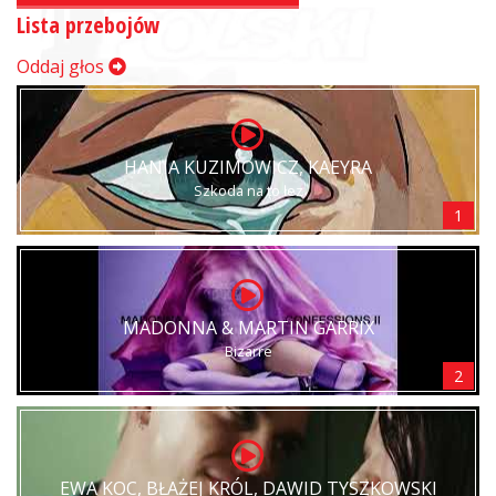
Lista przebojów
Oddaj głos
HANIA KUZIMOWICZ, KAEYRA
Szkoda na to łez
1
MADONNA & MARTIN GARRIX
Bizarre
2
EWA KOC, BŁAŻEJ KRÓL, DAWID TYSZKOWSKI