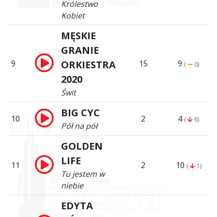
Królestwo
Kobiet
MĘSKIE
GRANIE
9
ORKIESTRA
15
9
(
0)
2020
Świt
BIG CYC
10
2
4
(
6)
Pół na pół
GOLDEN
LIFE
11
2
10
(
1)
Tu jestem w
niebie
EDYTA