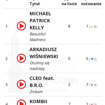
Tytuł
na liscie
notowanie
MICHAEL
PATRICK
1
8
1
KELLY
(
0)
Beautiful
Madness
ARKADIUSZ
WIŚNIEWSKI
2
0
0
(
2)
Otulimy się
nadzieją
CLEO feat.
3
B.R.O.
2
7
(
4)
Znikam
KOMBII
4
7
2
(
2)