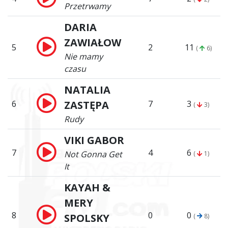
Przetrwamy
DARIA
ZAWIAŁOW
5
2
11
(
6)
Nie mamy
czasu
NATALIA
6
ZASTĘPA
7
3
(
3)
Rudy
VIKI GABOR
7
4
6
Not Gonna Get
(
1)
It
KAYAH &
MERY
8
0
0
SPOLSKY
(
8)