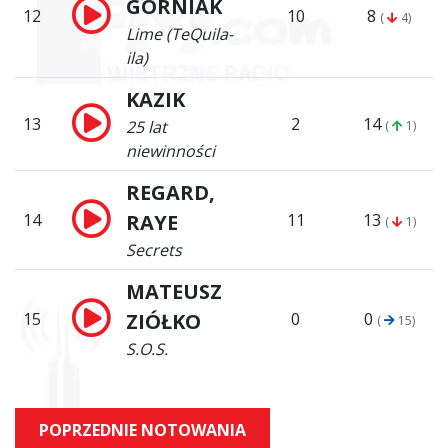
GÓRNIAK
12
10
8
(
4)
Lime (TeQuila-
ila)
KAZIK
13
2
14
25 lat
(
1)
niewinności
REGARD,
14
RAYE
11
13
(
1)
Secrets
MATEUSZ
15
ZIÓŁKO
0
0
(
15)
S.O.S.
POPRZEDNIE NOTOWANIA