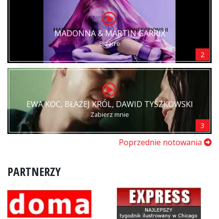
MADONNA & MARTIN GARRIX
Bizarre
2
EWA KOC, BŁAŻEJ KRÓL, DAWID TYSZKOWSKI
Zabierz mnie
3
Poprzednie notowania
PARTNERZY