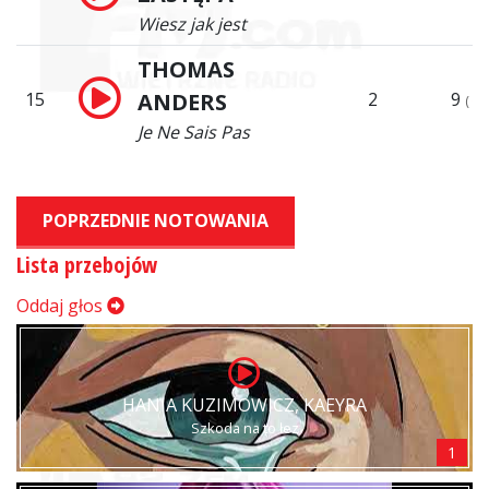
Wiesz jak jest
THOMAS
15
ANDERS
2
9
(
Je Ne Sais Pas
POPRZEDNIE NOTOWANIA
Lista przebojów
Oddaj głos
HANIA KUZIMOWICZ, KAEYRA
Szkoda na to łez
1