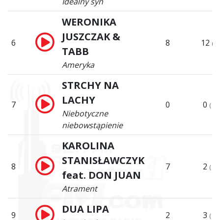
Idealny syn
WERONIKA
JUSZCZAK &
6
8
12
(
TABB
Ameryka
STRCHY NA
LACHY
7
0
0
(
Niebotyczne
niebowstąpienie
KAROLINA
STANISŁAWCZYK
8
7
2
(
feat. DON JUAN
Atrament
DUA LIPA
9
2
3
(