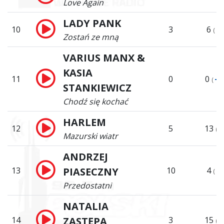
Love Again
LADY PANK
10
3
6
(
Zostań ze mną
VARIUS MANX &
KASIA
11
0
0
(
1
STANKIEWICZ
Chodź się kochać
HARLEM
12
5
13
(
Mazurski wiatr
ANDRZEJ
13
PIASECZNY
10
4
(
Przedostatni
NATALIA
14
ZASTĘPA
3
15
(