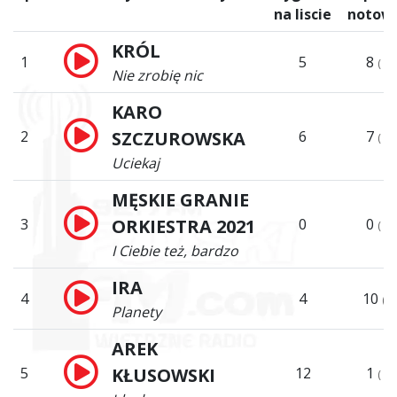
na liscie
notow
KRÓL
1
5
8
(
Nie zrobię nic
KARO
2
SZCZUROWSKA
6
7
(
Uciekaj
MĘSKIE GRANIE
3
ORKIESTRA 2021
0
0
(
I Ciebie też, bardzo
IRA
4
4
10
(
Planety
AREK
5
KŁUSOWSKI
12
1
(