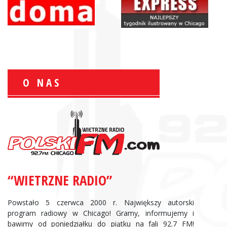
O NAS
Zbigniew Wojewnik:
Informacje Giełdowe
“WIETRZNE RADIO”
Powstało 5 czerwca 2000 r. Największy autorski
program radiowy w Chicago! Gramy, informujemy i
bawimy od poniedziałku do piątku na fali 92.7 FM!