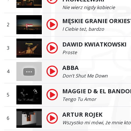
Nie wierz nigdy kobiecie
MĘSKIE GRANIE ORKIES
2
I Ciebie też, bardzo
DAWID KWIATKOWSKI
3
Proste
ABBA
4
Don’t Shut Me Down
MAGGIE D & EL BANDO
5
Tengo Tu Amor
ARTUR ROJEK
6
Wszystko mi mówi, że mnie kto