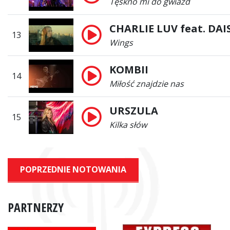
Tęskno mi do gwiazd
CHARLIE LUV feat. DAI
13
Wings
KOMBII
14
Miłość znajdzie nas
URSZULA
15
Kilka słów
POPRZEDNIE NOTOWANIA
PARTNERZY