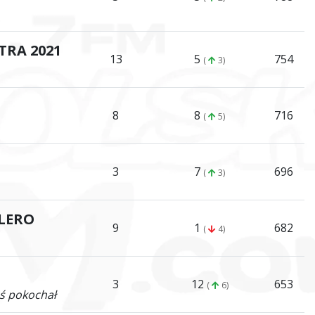
TRA 2021
13
5
754
(
3)
8
8
716
(
5)
3
7
696
(
3)
LERO
9
1
682
(
4)
3
12
653
(
6)
ś pokochał