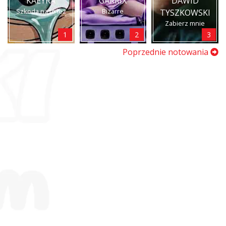
KAEYRA
GARRIX
DAWID
Szkoda na to łez
Bizarre
TYSZKOWSKI
Zabierz mnie
1
2
3
Poprzednie notowania