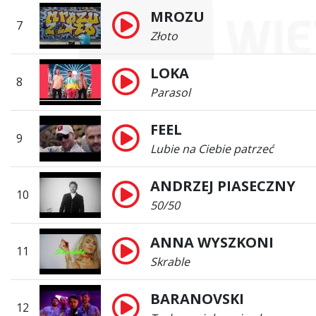
MROZU
7
Złoto
LOKA
8
Parasol
FEEL
9
Lubie na Ciebie patrzeć
ANDRZEJ PIASECZNY
10
50/50
ANNA WYSZKONI
11
Skrable
BARANOVSKI
12