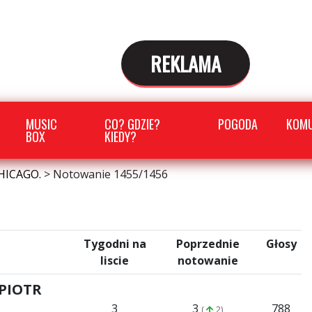
REKLAMA
MUSIC
CO? GDZIE?
POGODA
KOMU
BOX
KIEDY?
HICAGO.
>
Notowanie 1455/1456
Tygodni na
Poprzednie
Głosy
liscie
notowanie
 PIOTR
3
3
788
(
2)