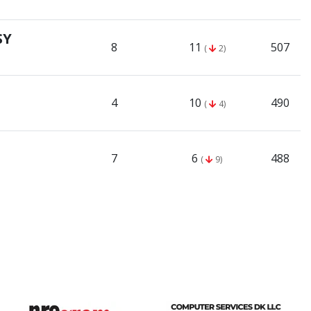
SY
8
11
507
(
2)
4
10
490
(
4)
7
6
488
(
9)