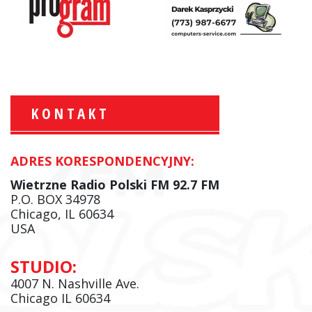
KONTAKT
ADRES KORESPONDENCYJNY:
Krzysztof Wawer:
Komentator
Wietrzne Radio Polski FM 92.7 FM
facebook
P.O. BOX 34978
Chicago, IL 60634
USA
Andrzej Wąsewicz:
STUDIO:
Komentator / Poranny Express
4007 N. Nashville Ave.
Chicago IL 60634