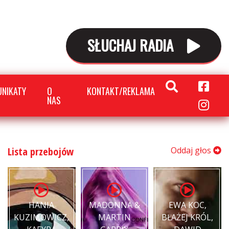
SŁUCHAJ RADIA
NIKATY
O
KONTAKT/REKLAMA
NAS
Lista przebojów
Oddaj głos
HANIA
MADONNA &
EWA KOC,
KUZIMOWICZ,
MARTIN
BŁAŻEJ KRÓL,