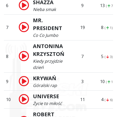
SHAZZA
6
9
13
(
7)
Nieba smak
MR.
7
PRESIDENT
19
8
(
1)
Co Co Jumbo
ANTONINA
KRZYSZTOŃ
8
7
5
(
3)
Kiedy przyjdzie
dzień
KRYWAŃ
9
3
10
(
1)
Góralski rap
UNIVERSE
10
11
4
(
6)
Życie to miłość
ROBERT