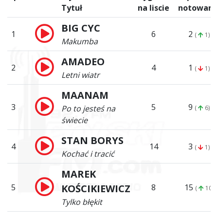
Tytuł
na liscie
notowani
BIG CYC
1
6
2
(
1)
Makumba
AMADEO
2
4
1
(
1)
Letni wiatr
MAANAM
3
5
9
Po to jesteś na
(
6)
świecie
STAN BORYS
4
14
3
(
1)
Kochać i tracić
MAREK
5
KOŚCIKIEWICZ
8
15
(
10)
Tylko błękit