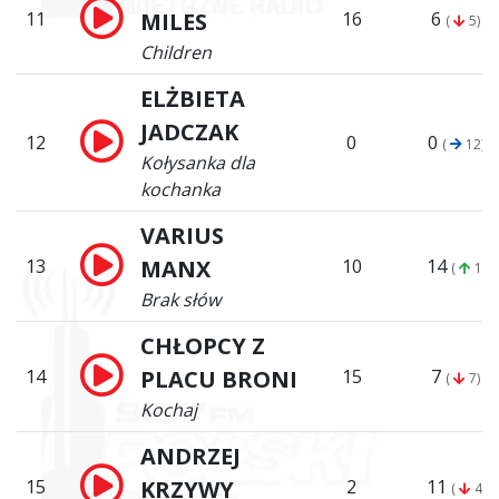
11
MILES
16
6
(
5)
Children
ELŻBIETA
JADCZAK
12
0
0
(
12)
Kołysanka dla
kochanka
VARIUS
13
MANX
10
14
(
1)
Brak słów
CHŁOPCY Z
14
PLACU BRONI
15
7
(
7)
Kochaj
ANDRZEJ
15
KRZYWY
2
11
(
4)