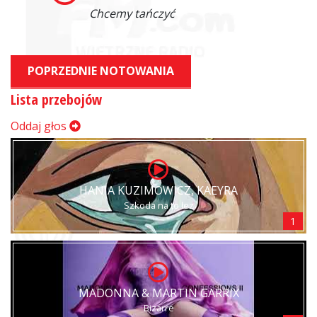
Chcemy tańczyć
POPRZEDNIE NOTOWANIA
Lista przebojów
Oddaj głos
HANIA KUZIMOWICZ, KAEYRA
Szkoda na to łez
1
MADONNA & MARTIN GARRIX
Bizarre