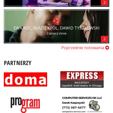
2
EWA KOC, BŁAŻEJ KRÓL, DAWID TYSZKOWSKI
Zabierz mnie
3
Poprzednie notowania
PARTNERZY