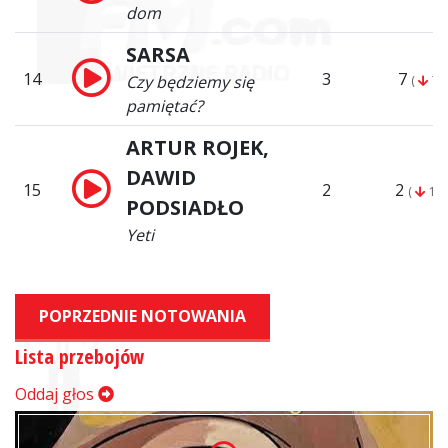
dom
SARSA
14
3
7
Czy będziemy się
(
7)
pamiętać?
ARTUR ROJEK,
DAWID
15
2
2
(
13)
PODSIADŁO
Yeti
POPRZEDNIE NOTOWANIA
Lista przebojów
Oddaj głos