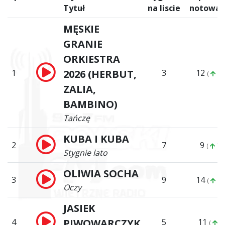
Tytuł
na liscie
notowan
MĘSKIE
GRANIE
ORKIESTRA
1
2026 (HERBUT,
3
12
(
11
ZALIA,
BAMBINO)
Tańczę
KUBA I KUBA
2
7
9
(
7)
Stygnie lato
OLIWIA SOCHA
3
9
14
(
11
Oczy
JASIEK
4
PIWOWARCZYK
5
11
(
7)