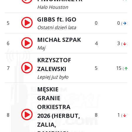
Halo Houston
GIBBS ft. IGO
5
0
0
(
5)
Ostatni dzień lata
MICHAŁ SZPAK
6
4
3
(
3)
Maj
KRZYSZTOF
7
ZALEWSKI
5
15
(
8)
Lepiej już było
MĘSKIE
GRANIE
ORKIESTRA
8
2026 (HERBUT,
8
1
(
7)
ZALIA,