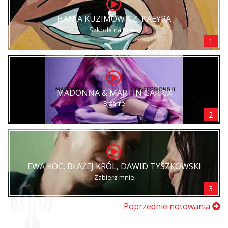
HANIA KUZIMOWICZ, KAEYRA
Szkoda na to łez
1
MADONNA & MARTIN GARRIX
Bizarre
2
EWA KOC, BŁAŻEJ KRÓL, DAWID TYSZKOWSKI
Zabierz mnie
3
Poprzednie notowania