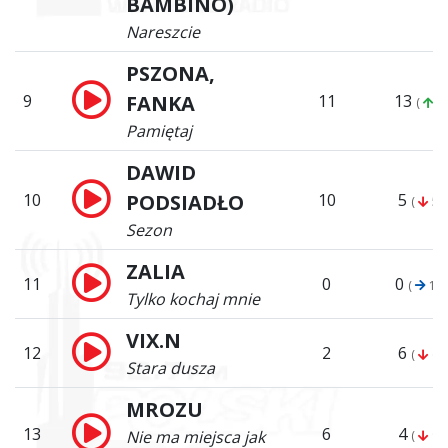
BAMBINO)
Nareszcie
PSZONA,
9
FANKA
11
13
(
4)
Pamiętaj
DAWID
10
PODSIADŁO
10
5
(
5)
Sezon
ZALIA
11
0
0
(
11)
Tylko kochaj mnie
VIX.N
12
2
6
(
6)
Stara dusza
MROZU
13
6
4
Nie ma miejsca jak
(
9)