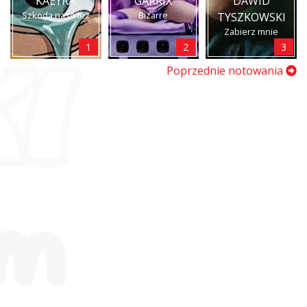
KAEYRA
GARRIX
DAWID
Szkoda na to łez
Bizarre
TYSZKOWSKI
Zabierz mnie
1
2
3
Poprzednie notowania