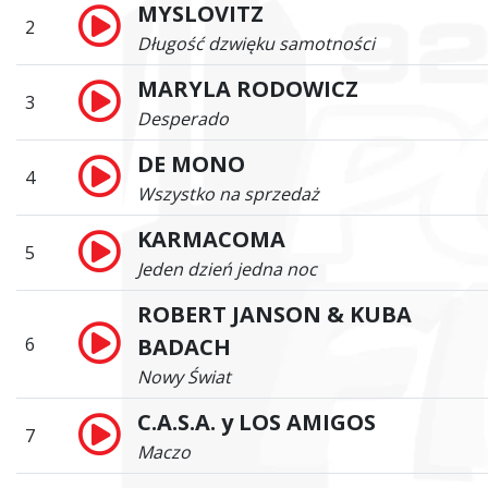
MYSLOVITZ
2
Długość dzwięku samotności
MARYLA RODOWICZ
3
Desperado
DE MONO
4
Wszystko na sprzedaż
KARMACOMA
5
Jeden dzień jedna noc
ROBERT JANSON & KUBA
6
BADACH
Nowy Świat
C.A.S.A. y LOS AMIGOS
7
Maczo