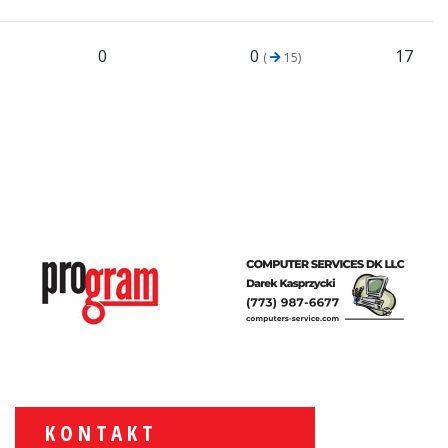
0
0
17
(
15)
KONTAKT