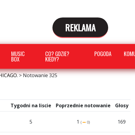
REKLAMA
MUSIC
CO? GDZIE?
POGODA
KOMU
BOX
KIEDY?
HICAGO.
>
Notowanie 325
Tygodni na liscie
Poprzednie notowanie
Głosy
5
1
169
(
0)