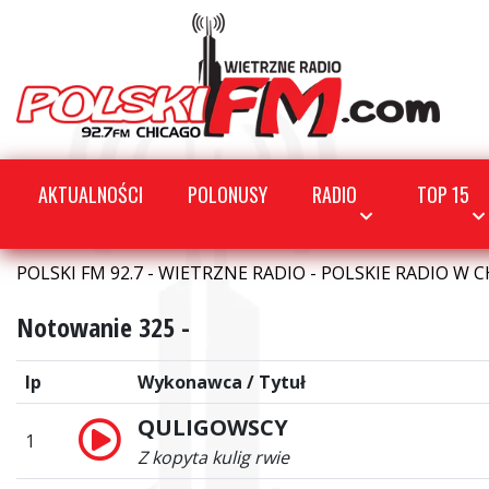
AKTUALNOŚCI
POLONUSY
RADIO
TOP 15
POLSKI FM 92.7 - WIETRZNE RADIO - POLSKIE RADIO W C
Notowanie 325 -
lp
Wykonawca / Tytuł
QULIGOWSCY
1
Z kopyta kulig rwie