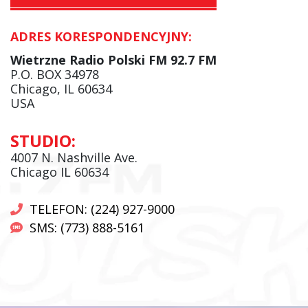
ADRES KORESPONDENCYJNY:
Krzysztof Wawer:
Komentator
Wietrzne Radio Polski FM 92.7 FM
facebook
P.O. BOX 34978
Chicago, IL 60634
USA
Andrzej Wąsewicz:
STUDIO:
Komentator / Poranny Express
4007 N. Nashville Ave.
Chicago IL 60634
TELEFON: (224) 927-9000
SMS: (773) 888-5161