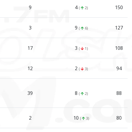
9
4
150
(
2)
3
9
127
(
6)
17
3
108
(
1)
12
2
94
(
3)
39
8
88
(
2)
2
10
80
(
3)