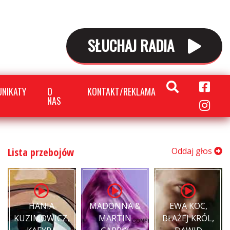
SŁUCHAJ RADIA
NIKATY
O
KONTAKT/REKLAMA
NAS
Lista przebojów
Oddaj głos
HANIA
MADONNA &
EWA KOC,
KUZIMOWICZ,
MARTIN
BŁAŻEJ KRÓL,