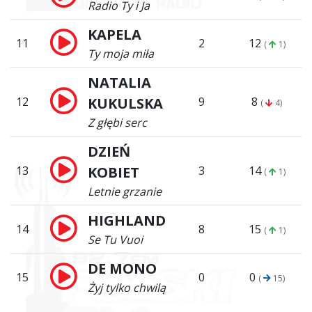
Radio Ty i Ja
KAPELA
11
2
12
(
1)
Ty moja miła
NATALIA
12
KUKULSKA
9
8
(
4)
Z głębi serc
DZIEŃ
13
KOBIET
3
14
(
1)
Letnie grzanie
HIGHLAND
14
8
15
(
1)
Se Tu Vuoi
DE MONO
15
0
0
(
15)
Żyj tylko chwilą