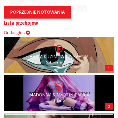
POPRZEDNIE NOTOWANIA
Lista przebojów
Oddaj głos
HANIA KUZIMOWICZ, KAEYRA
Szkoda na to łez
1
MADONNA & MARTIN GARRIX
Bizarre
2