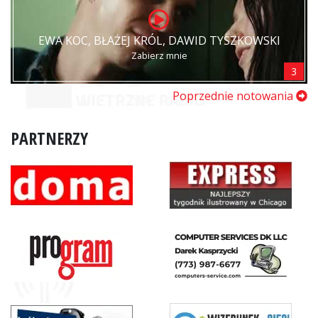
EWA KOC, BŁAŻEJ KRÓL, DAWID TYSZKOWSKI
Zabierz mnie
3
Poprzednie notowania
PARTNERZY