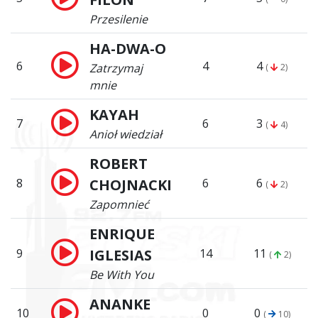
Przesilenie
HA-DWA-O
6
4
4
Zatrzymaj
(
2)
mnie
KAYAH
7
6
3
(
4)
Anioł wiedział
ROBERT
8
CHOJNACKI
6
6
(
2)
Zapomnieć
ENRIQUE
9
IGLESIAS
14
11
(
2)
Be With You
ANANKE
10
0
0
(
10)