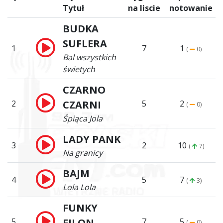
Tytuł
na liscie
notowanie
BUDKA
SUFLERA
1
7
1
(
0)
Bal wszystkich
świetych
CZARNO
2
CZARNI
5
2
(
0)
Śpiąca Jola
LADY PANK
3
2
10
(
7)
Na granicy
BAJM
4
5
7
(
3)
Lola Lola
FUNKY
5
FILON
7
5
(
0)