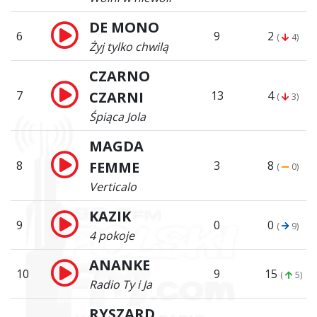
DE MONO
6
9
2
(
4)
Żyj tylko chwilą
CZARNO
7
CZARNI
13
4
(
3)
Śpiąca Jola
MAGDA
8
FEMME
3
8
(
0)
Verticalo
KAZIK
9
0
0
(
9)
4 pokoje
ANANKE
10
9
15
(
5)
Radio Ty i Ja
RYSZARD