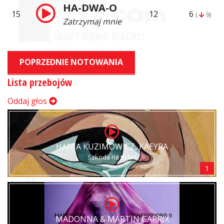
HA-DWA-O
15
12
6
(
9)
Zatrzymaj mnie
POPRZEDNIE NOTOWANIA
Lista przebojów
Oddaj głos
HANIA KUZIMOWICZ, KAEYRA
Szkoda na to łez
1
MADONNA & MARTIN GARRIX