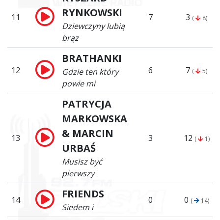
RYNKOWSKI
11
7
3
(
8)
Dziewczyny lubią
brąz
BRATHANKI
12
6
7
Gdzie ten który
(
5)
powie mi
PATRYCJA
MARKOWSKA
& MARCIN
13
3
12
(
1)
URBAŚ
Musisz być
pierwszy
FRIENDS
14
0
0
(
14)
Siedem i