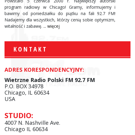
Powstało 5 czerwca 2000 r. Największy autorski
program radiowy w Chicago! Gramy, informujemy i
bawimy od poniedziałku do piątku na fali 92.7 FM!
Nadajemy dla wszystkich, którzy cenią sobie optymizm,
witalność i zabawę.
... więcej
KONTAKT
ADRES KORESPONDENCYJNY:
Wietrzne Radio Polski FM 92.7 FM
P.O. BOX 34978
Chicago, IL 60634
USA
STUDIO:
4007 N. Nashville Ave.
Chicago IL 60634