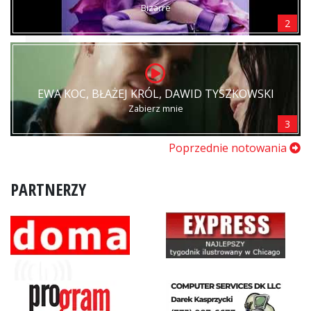
Bizarre
2
EWA KOC, BŁAŻEJ KRÓL, DAWID TYSZKOWSKI
Zabierz mnie
3
Poprzednie notowania
PARTNERZY