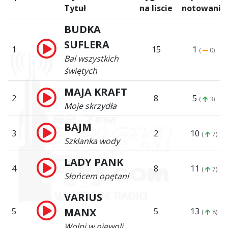
Tytuł
na liscie
notowanie
BUDKA
SUFLERA
1
15
1
(
0)
Bal wszystkich
świętych
MAJA KRAFT
2
8
5
(
3)
Moje skrzydła
BAJM
3
2
10
(
7)
Szklanka wody
LADY PANK
4
8
11
(
7)
Słońcem opętani
VARIUS
5
MANX
5
13
(
8)
Wolni w niewoli