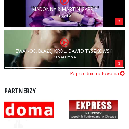
MADONNA & MARTIN GARRIX
Bizarre
2
EWA KOC, BŁAŻEJ KRÓL, DAWID TYSZKOWSKI
Zabierz mnie
3
Poprzednie notowania
PARTNERZY