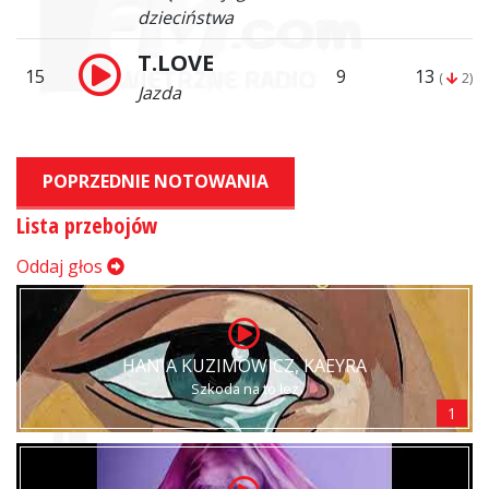
dzieciństwa
T.LOVE
15
9
13
(
2)
Jazda
POPRZEDNIE NOTOWANIA
Lista przebojów
Oddaj głos
HANIA KUZIMOWICZ, KAEYRA
Szkoda na to łez
1