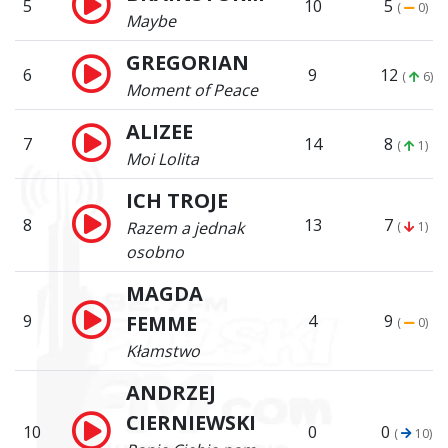
5
10
5
(
0)
Maybe
GREGORIAN
6
9
12
(
6)
Moment of Peace
ALIZEE
7
14
8
(
1)
Moi Lolita
ICH TROJE
8
13
7
Razem a jednak
(
1)
osobno
MAGDA
9
FEMME
4
9
(
0)
Kłamstwo
ANDRZEJ
CIERNIEWSKI
10
0
0
(
10)