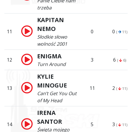
Panie Ciebie nam
trzeba
KAPITAN
NEMO
11
0
0
(
11)
Słodkie słowo
wolność 2001
ENIGMA
12
3
6
(
6)
Turn Around
KYLIE
MINOGUE
13
11
2
(
11)
Can’t Get You Out
of My Head
IRENA
SANTOR
14
5
3
(
11)
Święta mojego