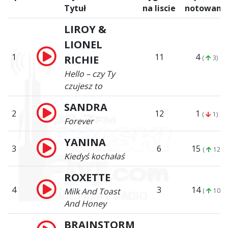
Tytuł
na liscie
notowani
LIROY &
LIONEL
1
11
4
RICHIE
(
3)
Hello – czy Ty
czujesz to
SANDRA
2
12
1
(
1)
Forever
YANINA
3
6
15
(
12)
Kiedyś kochałaś
ROXETTE
4
3
14
Milk And Toast
(
10)
And Honey
BRAINSTORM