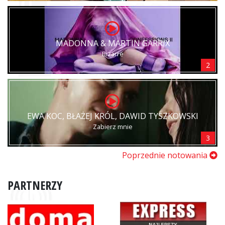
MADONNA & MARTIN GARRIX
Bizarre
2
EWA KOC, BŁAŻEJ KRÓL, DAWID TYSZKOWSKI
Zabierz mnie
3
Poprzednie notowania
PARTNERZY