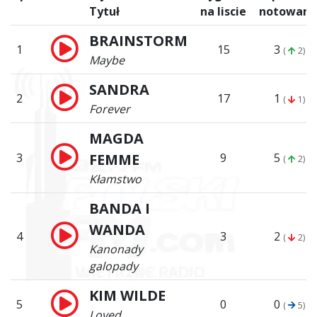
Tytuł
na liscie
notowani
BRAINSTORM
1
15
3
(
2)
Maybe
SANDRA
2
17
1
(
1)
Forever
MAGDA
3
FEMME
9
5
(
2)
Kłamstwo
BANDA I
WANDA
4
3
2
(
2)
Kanonady
galopady
KIM WILDE
5
0
0
(
5)
Loved