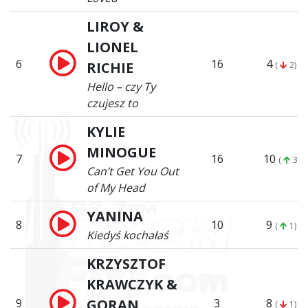
LIROY &
LIONEL
6
16
4
RICHIE
(
2)
Hello – czy Ty
czujesz to
KYLIE
MINOGUE
7
16
10
(
3)
Can’t Get You Out
of My Head
YANINA
8
10
9
(
1)
Kiedyś kochałaś
KRZYSZTOF
KRAWCZYK &
9
GORAN
3
8
(
1)