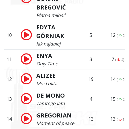
BREGOVIĆ
Płatna miłość
EDYTA
10
GÓRNIAK
5
12
(
2)
Jak najdalej
ENYA
11
3
7
(
4)
Only Time
ALIZEE
12
19
14
(
2)
Moi Lolita
DE MONO
13
4
15
(
2)
Tamtego lata
GREGORIAN
14
13
13
(
1)
Moment of peace