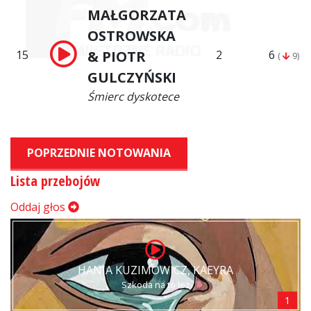
MAŁGORZATA
OSTROWSKA
15
& PIOTR
2
6
(
9)
GULCZYŃSKI
Śmierc dyskotece
POPRZEDNIE NOTOWANIA
Lista przebojów
Oddaj głos
HANIA KUZIMOWICZ, KAEYRA
Szkoda na to łez
1