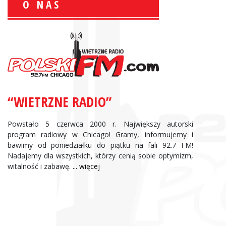
O NAS
Zbigniew Wojewnik:
Informacje Giełdowe
“WIETRZNE RADIO”
Powstało 5 czerwca 2000 r. Największy autorski
program radiowy w Chicago! Gramy, informujemy i
bawimy od poniedziałku do piątku na fali 92.7 FM!
Nadajemy dla wszystkich, którzy cenią sobie optymizm,
witalność i zabawę.
... więcej