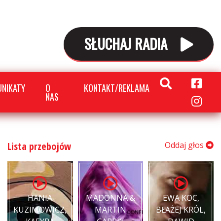
SŁUCHAJ RADIA
NIKATY
O
KONTAKT/REKLAMA
NAS
Lista przebojów
Oddaj głos
HANIA
MADONNA &
EWA KOC,
KUZIMOWICZ,
MARTIN
BŁAŻEJ KRÓL,