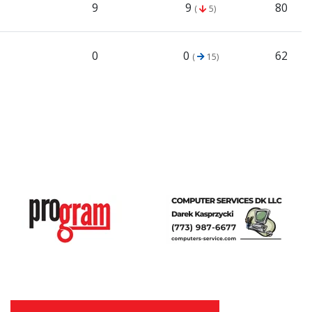
9
9
80
(
5)
0
0
62
(
15)