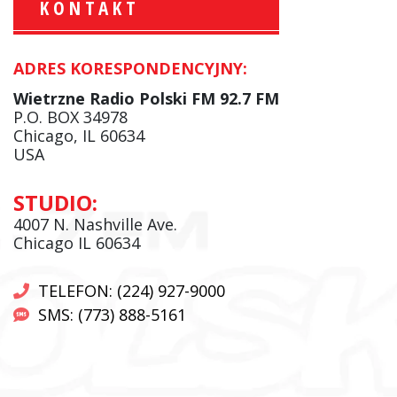
KONTAKT
ADRES KORESPONDENCYJNY:
Krzysztof Wawer:
Komentator
Wietrzne Radio Polski FM 92.7 FM
facebook
P.O. BOX 34978
Chicago, IL 60634
USA
Andrzej Wąsewicz:
STUDIO:
Komentator / Poranny Express
4007 N. Nashville Ave.
Chicago IL 60634
TELEFON: (224) 927-9000
SMS: (773) 888-5161