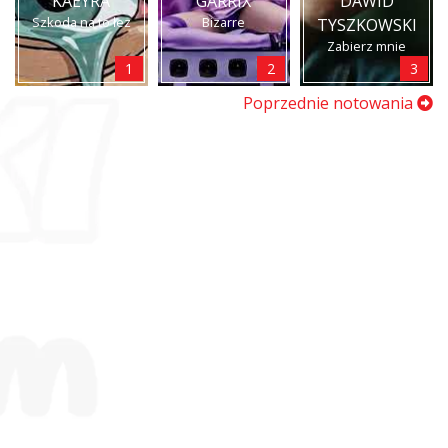
KAEYRA
GARRIX
DAWID
Szkoda na to łez
Bizarre
TYSZKOWSKI
Zabierz mnie
1
2
3
Poprzednie notowania