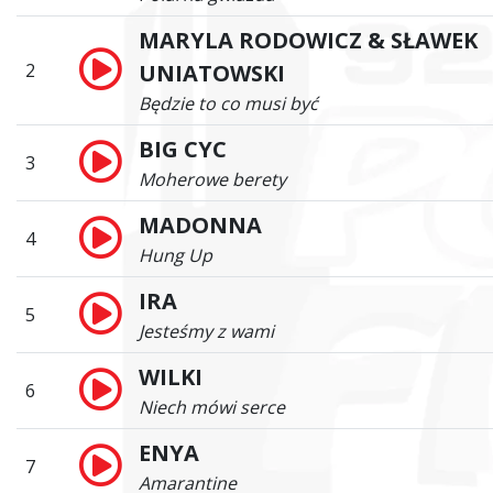
MARYLA RODOWICZ & SŁAWEK
2
UNIATOWSKI
Będzie to co musi być
BIG CYC
3
Moherowe berety
MADONNA
4
Hung Up
IRA
5
Jesteśmy z wami
WILKI
6
Niech mówi serce
ENYA
7
Amarantine