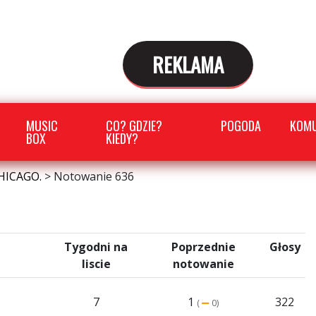
REKLAMA
MUSIC
CO? GDZIE?
POGODA
KOMU
BOX
KIEDY?
HICAGO.
>
Notowanie 636
Tygodni na
Poprzednie
Głosy
liscie
notowanie
7
1
322
(
0)