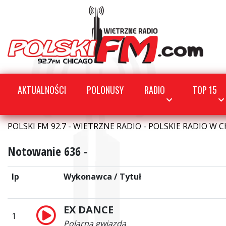
AKTUALNOŚCI
POLONUSY
RADIO
TOP 15
POLSKI FM 92.7 - WIETRZNE RADIO - POLSKIE RADIO W C
Notowanie 636 -
lp
Wykonawca / Tytuł
EX DANCE
1
Polarna gwiazda