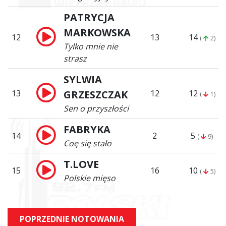
PATRYCJA
MARKOWSKA
12
13
14
(
2)
Tylko mnie nie
strasz
SYLWIA
13
GRZESZCZAK
12
12
(
1)
Sen o przyszłości
FABRYKA
14
2
5
(
9)
Coę się stało
T.LOVE
15
16
10
(
5)
Polskie mięso
POPRZEDNIE NOTOWANIA