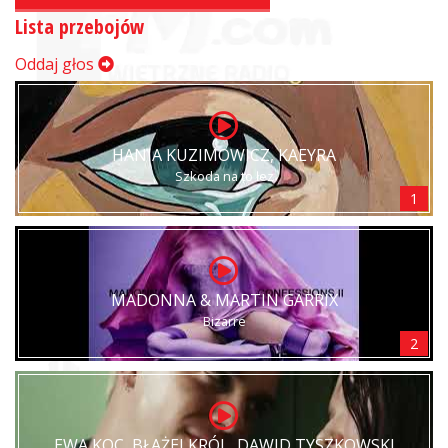
Lista przebojów
Oddaj głos
HANIA KUZIMOWICZ, KAEYRA
Szkoda na to łez
1
MADONNA & MARTIN GARRIX
Bizarre
2
EWA KOC, BŁAŻEJ KRÓL, DAWID TYSZKOWSKI