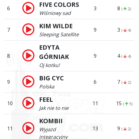
FIVE COLORS
6
3
8
(
2)
Wiśniowy sad
KIM WILDE
7
9
3
(
4)
Sleeping Satellite
EDYTA
8
GÓRNIAK
9
4
(
4)
Oj kotku!
BIG CYC
9
6
7
(
2)
Polska
FEEL
10
11
15
(
5)
Jak nie to nie
KOMBII
11
13
9
Wyjazd
(
2)
integracyjny