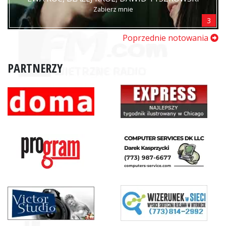
Zabierz mnie
3
Poprzednie notowania
PARTNERZY