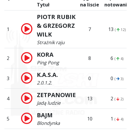
Tytuł
na liscie
notowanie
PIOTR RUBIK
& GRZEGORZ
1
7
13
(
12)
WILK
Strażnik raju
KORA
2
8
6
(
4)
Ping Pong
K.A.S.A.
3
0
0
(
3)
2.0.1.2.
ZETPANOWIE
4
13
2
(
2)
Jadą ludzie
BAJM
5
10
1
(
4)
Blondynka