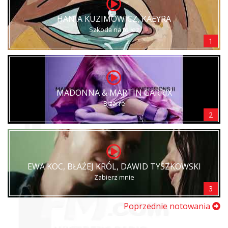
HANIA KUZIMOWICZ, KAEYRA
Szkoda na to łez
1
MADONNA & MARTIN GARRIX
Bizarre
2
EWA KOC, BŁAŻEJ KRÓL, DAWID TYSZKOWSKI
Zabierz mnie
3
Poprzednie notowania