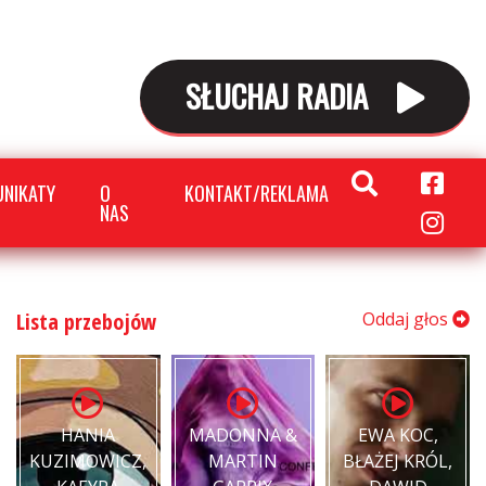
SŁUCHAJ RADIA
NIKATY
O
KONTAKT/REKLAMA
NAS
Lista przebojów
Oddaj głos
HANIA
MADONNA &
EWA KOC,
KUZIMOWICZ,
MARTIN
BŁAŻEJ KRÓL,