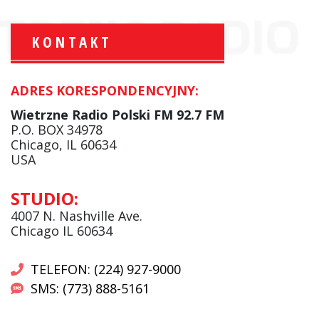
KONTAKT
ADRES KORESPONDENCYJNY:
Krzysztof Wawer:
Komentator
Wietrzne Radio Polski FM 92.7 FM
facebook
P.O. BOX 34978
Chicago, IL 60634
USA
Andrzej Wąsewicz:
STUDIO:
Komentator / Poranny Express
4007 N. Nashville Ave.
Chicago IL 60634
TELEFON: (224) 927-9000
SMS: (773) 888-5161