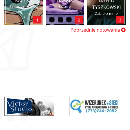
KAEYRA
GARRIX
DAWID
Szkoda na to łez
Bizarre
TYSZKOWSKI
Zabierz mnie
1
2
3
Poprzednie notowania