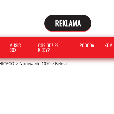
REKLAMA
MUSIC
CO? GDZIE?
POGODA
KOMU
BOX
KIEDY?
HICAGO.
>
Notowanie 1070
>
Beksa