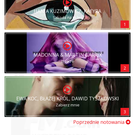
HANIA KUZIMOWICZ, KAEYRA
Szkoda na to łez
1
MADONNA & MARTIN GARRIX
Bizarre
2
EWA KOC, BŁAŻEJ KRÓL, DAWID TYSZKOWSKI
Zabierz mnie
3
Poprzednie notowania