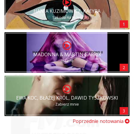
HANIA KUZIMOWICZ, KAEYRA
Szkoda na to łez
1
MADONNA & MARTIN GARRIX
Bizarre
2
EWA KOC, BŁAŻEJ KRÓL, DAWID TYSZKOWSKI
Zabierz mnie
3
Poprzednie notowania