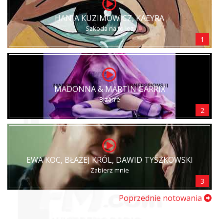
HANIA KUZIMOWICZ, KAEYRA
Szkoda na to łez
1
MADONNA & MARTIN GARRIX
Bizarre
2
EWA KOC, BŁAŻEJ KRÓL, DAWID TYSZKOWSKI
Zabierz mnie
3
Poprzednie notowania