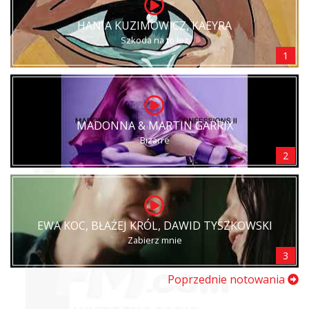
HANIA KUZIMOWICZ, KAEYRA
Szkoda na to łez
1
MADONNA & MARTIN GARRIX
Bizarre
2
EWA KOC, BŁAŻEJ KRÓL, DAWID TYSZKOWSKI
Zabierz mnie
3
Poprzednie notowania