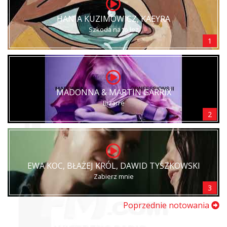
HANIA KUZIMOWICZ, KAEYRA
Szkoda na to łez
1
MADONNA & MARTIN GARRIX
Bizarre
2
EWA KOC, BŁAŻEJ KRÓL, DAWID TYSZKOWSKI
Zabierz mnie
3
Poprzednie notowania