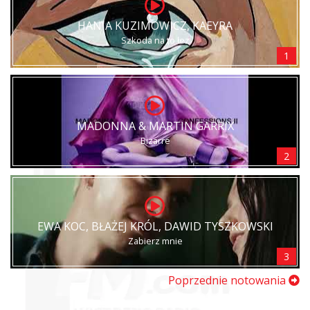
HANIA KUZIMOWICZ, KAEYRA
Szkoda na to łez
1
MADONNA & MARTIN GARRIX
Bizarre
2
EWA KOC, BŁAŻEJ KRÓL, DAWID TYSZKOWSKI
Zabierz mnie
3
Poprzednie notowania