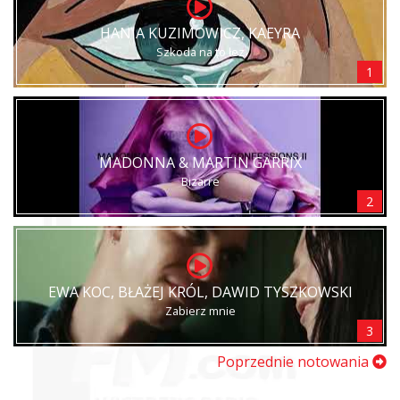
HANIA KUZIMOWICZ, KAEYRA
Szkoda na to łez
1
MADONNA & MARTIN GARRIX
Bizarre
2
EWA KOC, BŁAŻEJ KRÓL, DAWID TYSZKOWSKI
Zabierz mnie
3
Poprzednie notowania