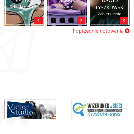
KAEYRA
GARRIX
DAWID
Szkoda na to łez
Bizarre
TYSZKOWSKI
Zabierz mnie
1
2
3
Poprzednie notowania