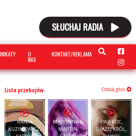
SŁUCHAJ RADIA
NIKATY
O
KONTAKT/REKLAMA
NAS
Lista przebojów
Oddaj głos
HANIA
MADONNA &
EWA KOC,
KUZIMOWICZ,
MARTIN
BŁAŻEJ KRÓL,