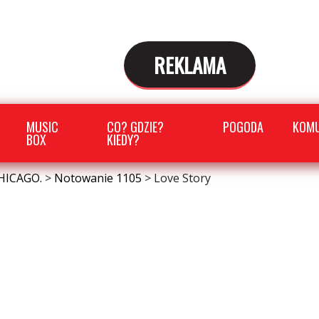
REKLAMA
MUSIC
CO? GDZIE?
POGODA
KOMU
BOX
KIEDY?
HICAGO.
>
Notowanie 1105
>
Love Story