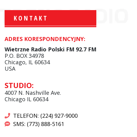
KONTAKT
ADRES KORESPONDENCYJNY:
Krzysztof Wawer:
Komentator
Wietrzne Radio Polski FM 92.7 FM
facebook
P.O. BOX 34978
Chicago, IL 60634
USA
Andrzej Wąsewicz:
STUDIO:
Komentator / Poranny Express
4007 N. Nashville Ave.
Chicago IL 60634
TELEFON: (224) 927-9000
SMS: (773) 888-5161