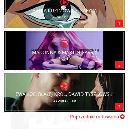
HANIA KUZIMOWICZ, KAEYRA
Szkoda na to łez
1
MADONNA & MARTIN GARRIX
Bizarre
2
EWA KOC, BŁAŻEJ KRÓL, DAWID TYSZKOWSKI
Zabierz mnie
3
Poprzednie notowania