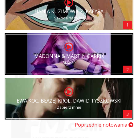
HANIA KUZIMOWICZ, KAEYRA
Szkoda na to łez
1
MADONNA & MARTIN GARRIX
Bizarre
2
EWA KOC, BŁAŻEJ KRÓL, DAWID TYSZKOWSKI
Zabierz mnie
3
Poprzednie notowania