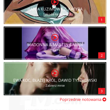
HANIA KUZIMOWICZ, KAEYRA
Szkoda na to łez
1
MADONNA & MARTIN GARRIX
Bizarre
2
EWA KOC, BŁAŻEJ KRÓL, DAWID TYSZKOWSKI
Zabierz mnie
3
Poprzednie notowania