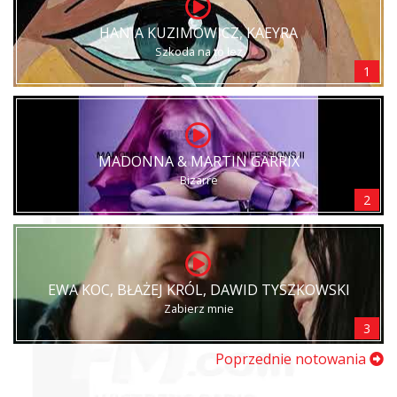
HANIA KUZIMOWICZ, KAEYRA
Szkoda na to łez
1
MADONNA & MARTIN GARRIX
Bizarre
2
EWA KOC, BŁAŻEJ KRÓL, DAWID TYSZKOWSKI
Zabierz mnie
3
Poprzednie notowania