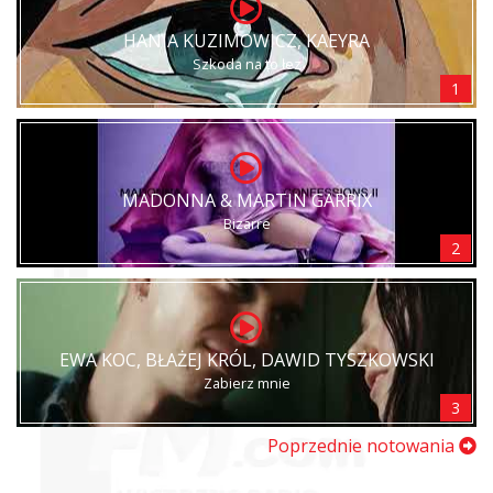
HANIA KUZIMOWICZ, KAEYRA
Szkoda na to łez
1
MADONNA & MARTIN GARRIX
Bizarre
2
EWA KOC, BŁAŻEJ KRÓL, DAWID TYSZKOWSKI
Zabierz mnie
3
Poprzednie notowania