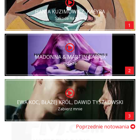
HANIA KUZIMOWICZ, KAEYRA
Szkoda na to łez
1
MADONNA & MARTIN GARRIX
Bizarre
2
EWA KOC, BŁAŻEJ KRÓL, DAWID TYSZKOWSKI
Zabierz mnie
3
Poprzednie notowania