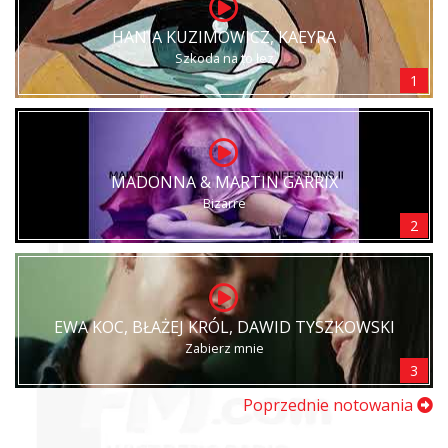
HANIA KUZIMOWICZ, KAEYRA
Szkoda na to łez
1
MADONNA & MARTIN GARRIX
Bizarre
2
EWA KOC, BŁAŻEJ KRÓL, DAWID TYSZKOWSKI
Zabierz mnie
3
Poprzednie notowania