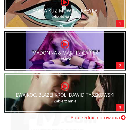
HANIA KUZIMOWICZ, KAEYRA
Szkoda na to łez
1
MADONNA & MARTIN GARRIX
Bizarre
2
EWA KOC, BŁAŻEJ KRÓL, DAWID TYSZKOWSKI
Zabierz mnie
3
Poprzednie notowania