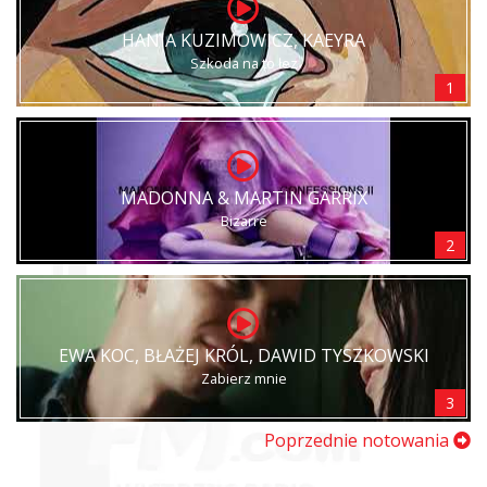
HANIA KUZIMOWICZ, KAEYRA
Szkoda na to łez
1
MADONNA & MARTIN GARRIX
Bizarre
2
EWA KOC, BŁAŻEJ KRÓL, DAWID TYSZKOWSKI
Zabierz mnie
3
Poprzednie notowania