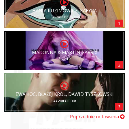
HANIA KUZIMOWICZ, KAEYRA
Szkoda na to łez
1
MADONNA & MARTIN GARRIX
Bizarre
2
EWA KOC, BŁAŻEJ KRÓL, DAWID TYSZKOWSKI
Zabierz mnie
3
Poprzednie notowania