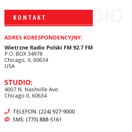
KONTAKT
ADRES KORESPONDENCYJNY:
Marcin Jabłkowski:
Serwisy Informacyjne
Wietrzne Radio Polski FM 92.7 FM
facebook
P.O. BOX 34978
Chicago, IL 60634
USA
Beata Kociołek:
STUDIO:
Serwisy informacyjne
4007 N. Nashville Ave.
Chicago IL 60634
TELEFON: (224) 927-9000
SMS: (773) 888-5161