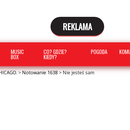
REKLAMA
MUSIC
CO? GDZIE?
POGODA
KOMU
BOX
KIEDY?
HICAGO.
>
Notowanie 1638
>
Nie jesteś sam