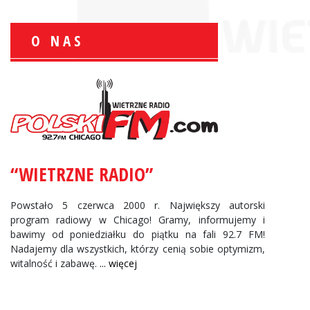
O NAS
Krzysztof Wawer:
Komentator
facebook
“WIETRZNE RADIO”
Andrzej Wąsewicz:
Komentator / Poranny Express
Powstało 5 czerwca 2000 r. Największy autorski
program radiowy w Chicago! Gramy, informujemy i
bawimy od poniedziałku do piątku na fali 92.7 FM!
Nadajemy dla wszystkich, którzy cenią sobie optymizm,
witalność i zabawę.
... więcej