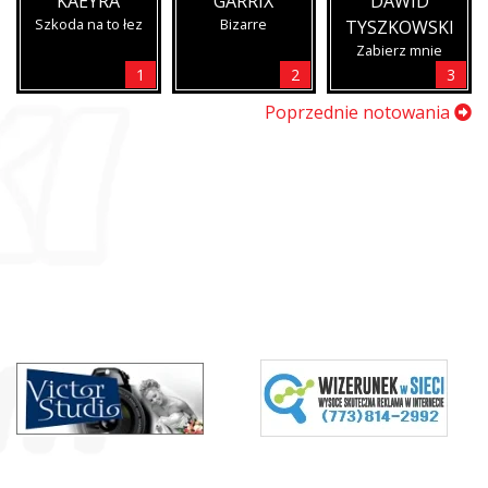
KAEYRA
GARRIX
DAWID
Szkoda na to łez
Bizarre
TYSZKOWSKI
Zabierz mnie
1
2
3
Poprzednie notowania