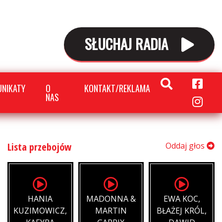
SŁUCHAJ RADIA
NIKATY
O
KONTAKT/REKLAMA
NAS
Lista przebojów
Oddaj głos
HANIA
MADONNA &
EWA KOC,
KUZIMOWICZ,
MARTIN
BŁAŻEJ KRÓL,