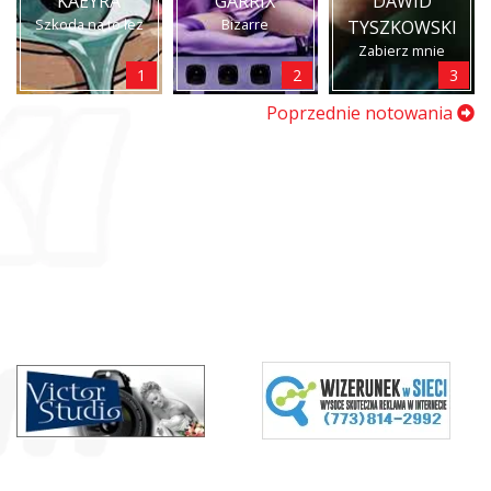
KAEYRA
GARRIX
DAWID
Szkoda na to łez
Bizarre
TYSZKOWSKI
Zabierz mnie
1
2
3
Poprzednie notowania