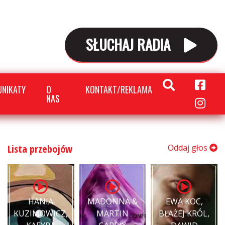
SŁUCHAJ RADIA
NIKATY
O
KONTAKT/REKLAMA
NAS
Lista przebojów
Oddaj głos
HANIA
MADONNA &
EWA KOC,
KUZIMOWICZ,
MARTIN
BŁAŻEJ KRÓL,