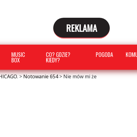
REKLAMA
MUSIC
CO? GDZIE?
POGODA
KOMU
BOX
KIEDY?
HICAGO.
>
Notowanie 654
>
Nie mów mi że