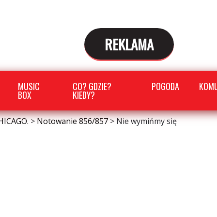
REKLAMA
MUSIC
CO? GDZIE?
POGODA
KOMU
BOX
KIEDY?
HICAGO.
>
Notowanie 856/857
>
Nie wymińmy się