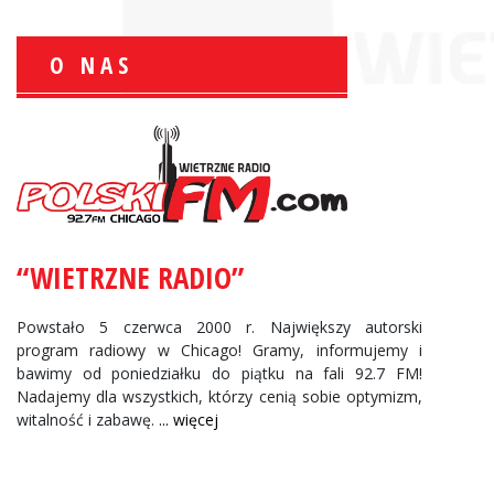
O NAS
Krzysztof Wawer:
Komentator
facebook
“WIETRZNE RADIO”
Andrzej Wąsewicz:
Komentator / Poranny Express
Powstało 5 czerwca 2000 r. Największy autorski
program radiowy w Chicago! Gramy, informujemy i
bawimy od poniedziałku do piątku na fali 92.7 FM!
Nadajemy dla wszystkich, którzy cenią sobie optymizm,
witalność i zabawę.
... więcej