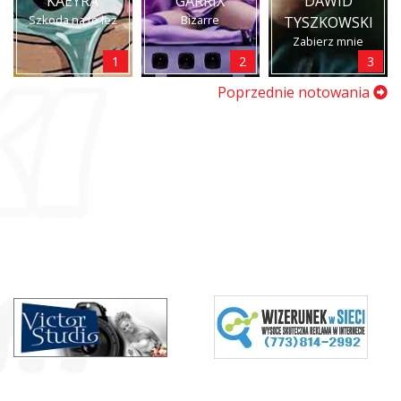
KAEYRA
GARRIX
DAWID
Szkoda na to łez
Bizarre
TYSZKOWSKI
Zabierz mnie
1
2
3
Poprzednie notowania