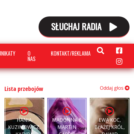
SŁUCHAJ RADIA
NIKATY
O
KONTAKT/REKLAMA
NAS
Lista przebojów
Oddaj głos
HANIA
MADONNA &
EWA KOC,
KUZIMOWICZ,
MARTIN
BŁAŻEJ KRÓL,