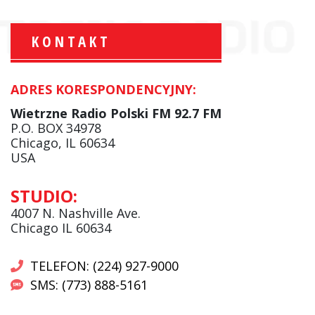
KONTAKT
ADRES KORESPONDENCYJNY:
Marcin Jabłkowski:
Serwisy Informacyjne
Wietrzne Radio Polski FM 92.7 FM
facebook
P.O. BOX 34978
Chicago, IL 60634
USA
Beata Kociołek:
STUDIO:
Serwisy informacyjne
4007 N. Nashville Ave.
Chicago IL 60634
TELEFON: (224) 927-9000
SMS: (773) 888-5161