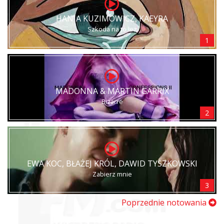
HANIA KUZIMOWICZ, KAEYRA
Szkoda na to łez
1
MADONNA & MARTIN GARRIX
Bizarre
2
EWA KOC, BŁAŻEJ KRÓL, DAWID TYSZKOWSKI
Zabierz mnie
3
Poprzednie notowania