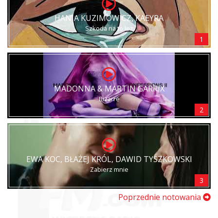
HANIA KUZIMOWICZ, KAEYRA
Szkoda na to łez
1
MADONNA & MARTIN GARRIX
Bizarre
2
EWA KOC, BŁAŻEJ KRÓL, DAWID TYSZKOWSKI
Zabierz mnie
3
Poprzednie notowania