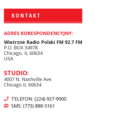
KONTAKT
ADRES KORESPONDENCYJNY:
Krzysztof Wawer:
Komentator
Wietrzne Radio Polski FM 92.7 FM
facebook
P.O. BOX 34978
Chicago, IL 60634
USA
Andrzej Wąsewicz:
STUDIO:
Komentator / Poranny Express
4007 N. Nashville Ave.
Chicago IL 60634
TELEFON: (224) 927-9000
SMS: (773) 888-5161