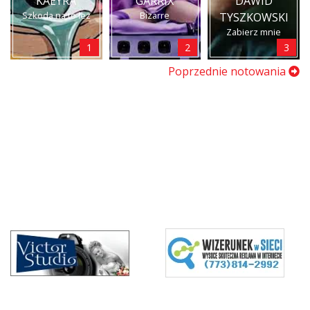
KAEYRA
GARRIX
DAWID
Szkoda na to łez
Bizarre
TYSZKOWSKI
Zabierz mnie
1
2
3
Poprzednie notowania