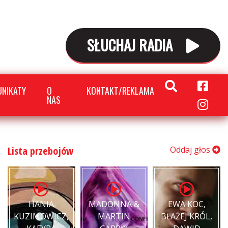
SŁUCHAJ RADIA
NIKATY
O
KONTAKT/REKLAMA
NAS
Lista przebojów
Oddaj głos
HANIA
MADONNA &
EWA KOC,
KUZIMOWICZ,
MARTIN
BŁAŻEJ KRÓL,