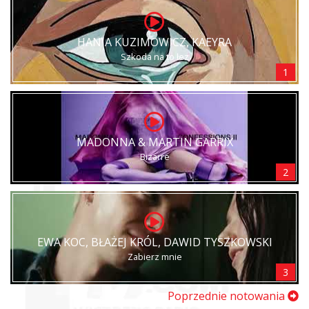
HANIA KUZIMOWICZ, KAEYRA
Szkoda na to łez
1
MADONNA & MARTIN GARRIX
Bizarre
2
EWA KOC, BŁAŻEJ KRÓL, DAWID TYSZKOWSKI
Zabierz mnie
3
Poprzednie notowania