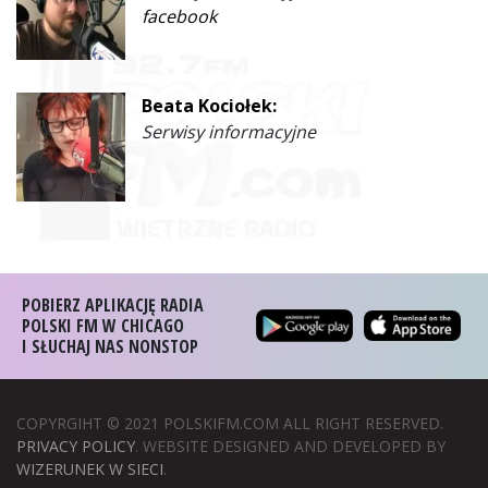
facebook
Beata Kociołek:
Serwisy informacyjne
POBIERZ APLIKACJĘ RADIA
POLSKI FM W CHICAGO
I SŁUCHAJ NAS NONSTOP
COPYRGIHT © 2021 POLSKIFM.COM ALL RIGHT RESERVED.
PRIVACY POLICY
. WEBSITE DESIGNED AND DEVELOPED BY
WIZERUNEK W SIECI
.