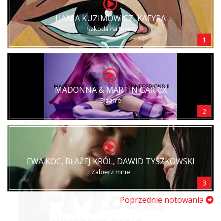
HANIA KUZIMOWICZ, KAEYRA
Szkoda na to łez
1
MADONNA & MARTIN GARRIX
Bizarre
2
EWA KOC, BŁAŻEJ KRÓL, DAWID TYSZKOWSKI
Zabierz mnie
3
Poprzednie notowania