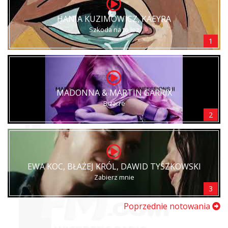
HANIA KUZIMOWICZ, KAEYRA
Szkoda na to łez
1
MADONNA & MARTIN GARRIX
Bizarre
2
EWA KOC, BŁAŻEJ KRÓL, DAWID TYSZKOWSKI
Zabierz mnie
3
Poprzednie notowania