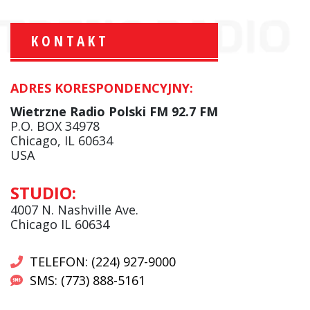
KONTAKT
ADRES KORESPONDENCYJNY:
Krzysztof Wawer:
Komentator
Wietrzne Radio Polski FM 92.7 FM
facebook
P.O. BOX 34978
Chicago, IL 60634
USA
Andrzej Wąsewicz:
STUDIO:
Komentator / Poranny Express
4007 N. Nashville Ave.
Chicago IL 60634
TELEFON: (224) 927-9000
SMS: (773) 888-5161