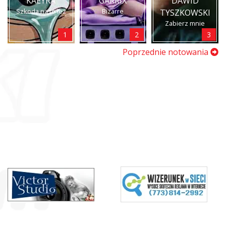
KAEYRA
GARRIX
DAWID
Szkoda na to łez
Bizarre
TYSZKOWSKI
Zabierz mnie
1
2
3
Poprzednie notowania