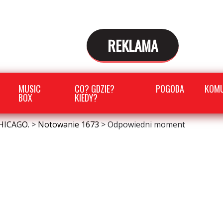
REKLAMA
MUSIC
CO? GDZIE?
POGODA
KOMU
BOX
KIEDY?
HICAGO.
>
Notowanie 1673
>
Odpowiedni moment