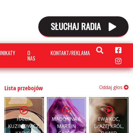
SŁUCHAJ RADIA
NIKATY
O
KONTAKT/REKLAMA
NAS
Lista przebojów
Oddaj głos
HANIA
MADONNA &
EWA KOC,
KUZIMOWICZ,
MARTIN
BŁAŻEJ KRÓL,