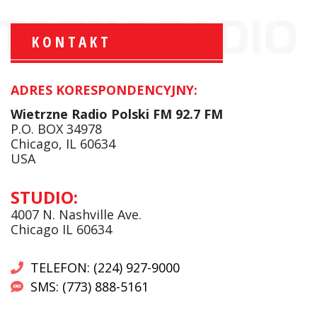
KONTAKT
ADRES KORESPONDENCYJNY:
Krzysztof Wawer:
Komentator
Wietrzne Radio Polski FM 92.7 FM
facebook
P.O. BOX 34978
Chicago, IL 60634
USA
Andrzej Wąsewicz:
STUDIO:
Komentator / Poranny Express
4007 N. Nashville Ave.
Chicago IL 60634
TELEFON: (224) 927-9000
SMS: (773) 888-5161