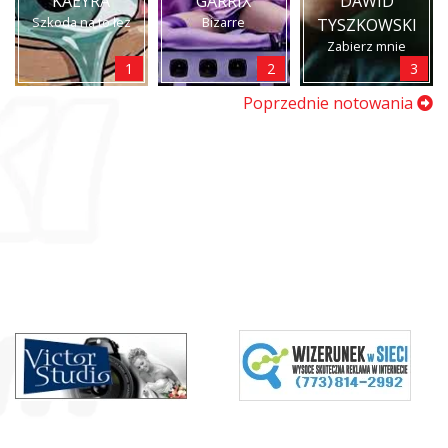
KAEYRA
GARRIX
DAWID
Szkoda na to łez
Bizarre
TYSZKOWSKI
Zabierz mnie
1
2
3
Poprzednie notowania