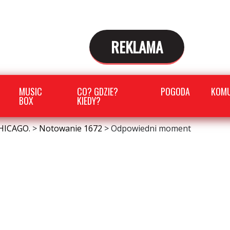
REKLAMA
MUSIC
CO? GDZIE?
POGODA
KOMU
BOX
KIEDY?
HICAGO.
>
Notowanie 1672
>
Odpowiedni moment