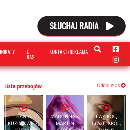
SŁUCHAJ RADIA
NIKATY
O
KONTAKT/REKLAMA
NAS
Lista przebojów
Oddaj głos
HANIA
MADONNA &
EWA KOC,
KUZIMOWICZ,
MARTIN
BŁAŻEJ KRÓL,