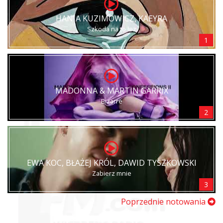
HANIA KUZIMOWICZ, KAEYRA
Szkoda na to łez
1
MADONNA & MARTIN GARRIX
Bizarre
2
EWA KOC, BŁAŻEJ KRÓL, DAWID TYSZKOWSKI
Zabierz mnie
3
Poprzednie notowania