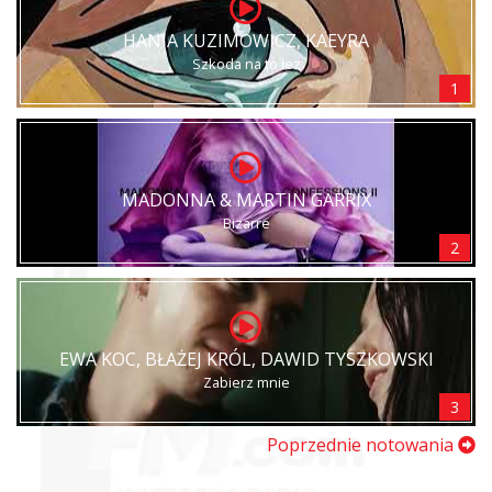
HANIA KUZIMOWICZ, KAEYRA
Szkoda na to łez
1
MADONNA & MARTIN GARRIX
Bizarre
2
EWA KOC, BŁAŻEJ KRÓL, DAWID TYSZKOWSKI
Zabierz mnie
3
Poprzednie notowania